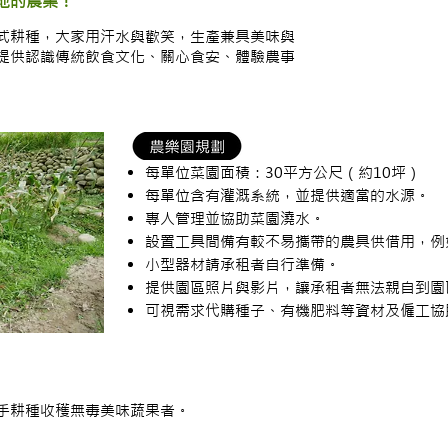
土地的農業！
式耕種，大家用汗水與歡笑，生產兼具美味與
提供認識傳統飲食文化、關心食安、體驗農事
每單位菜園面積：30平方公尺（約10坪）
每單位含有灌溉系統，並提供適當的水源。
專人管理並協助菜園澆水。
設置工具間備有較不易攜帶的農具供借用，例
小型器材請承租者自行準備。
提供園區照片與影片，讓承租者無法親自到園
可視需求代購種子、有機肥料等資材及僱工協
手耕種收穫無毒美味蔬果者。