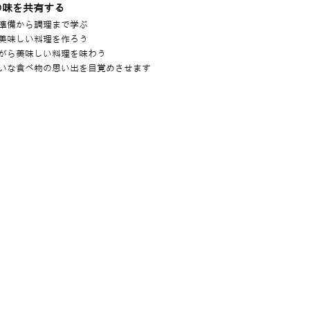
の味を共有する
準備から調理まで学ぶ
美味しい料理を作ろう
がら美味しい料理を味わう
いな食べ物の思い出を目覚めさせます