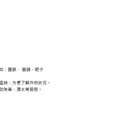
如：圓鍬、 鋤頭、耙子
區時，方便了解作物狀況。
助除草、澆水等服務。