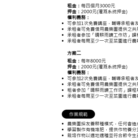
租金：
每四個月3000元
押金：
2000元(灌溉系統押金)
權利義務：
可參加1次免費講座，輔導承租者
承租者可免費借用農樂園提供之
承租者參加「晴耕雨讀工作坊」課
承租者每周至少一次至菜園進行農
方案二
租金：
每年8000元
押金：
2000元(灌溉系統押金)
權利義務：
可參加2次免費講座，輔導承租者
承租者可免費借用農樂園提供之共
租者參加「晴耕雨讀工作坊」課程
承租者每周至少一次至菜園進行農
農樂園採友善耕種模式，任何會造
學習製作有機堆肥，提供作物養分
栽培作物以適地適種並符合節令生