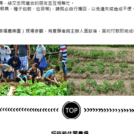
得，結交志同道合的朋友並互相幫忙。
：耕具、種子包裝、垃圾等)，請務必自行攜回，以免遺失或造成不便
幸福農樂園）現場參觀，有意願者與主辦人面談後，簽約付款即完成
好時節休閒農場