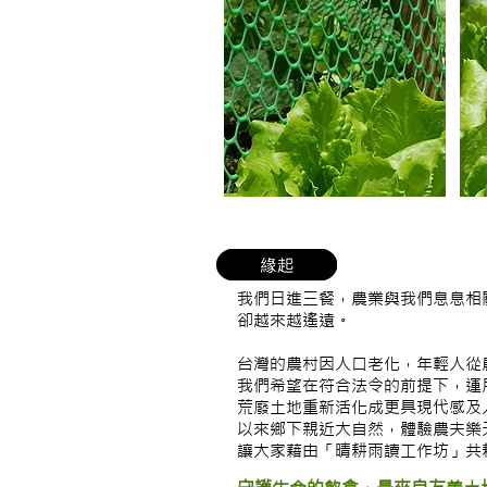
我們日進三餐，農業與我們息息相
卻越來越遙遠。
台灣的農村因人口老化，年輕人從
我們希望在符合法令的前提下，運
荒廢土地重新活化成更具現代感及
以來鄉下親近大自然，體驗農夫樂
讓大家藉由「晴耕雨讀工作坊」共