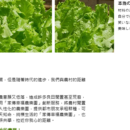
本当
材料の
自分で
笑いな
美味し
關，但是隨著時代的進步，我們與農村的距離
農意願又低落，造成許多良田閒置甚至荒廢，
用「家傳幸福農樂園」創新服務，將農村閒置
人性化的農樂園，提供都市朋友承租耕種，可
天知命、純樸生活的「家傳幸福農樂園」，也
耕共學，拉近你我心的距離。