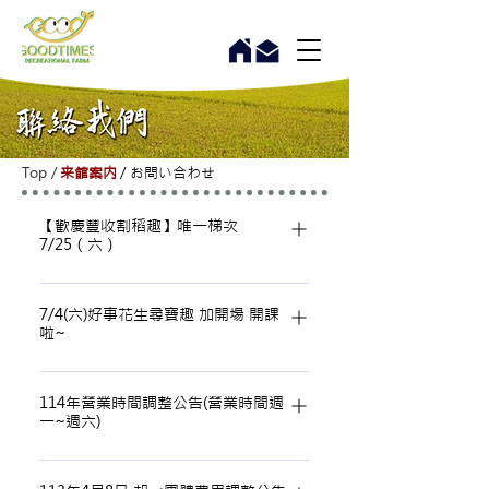
Top
/
来館案内
/
お問い合わせ
【歡慶豐收割稻趣】唯一梯次
7/25（六）
當金黃稻浪鋪滿田野，正是最適合帶孩子認識
7/4(六)好事花生尋寶趣 加開場 開課
土地的時刻。 這個暑假，讓孩子放下手機、走
啦~
進稻田，親手割下人生中的第一把稻穗！從割
稻、打穀到米苔目DIY，再來場沁涼的夏日打水
🌟 好事花生尋寶趣！原場次已額滿，熱烈加開
仗，在玩樂中認識食物的來源，收穫課本裡學
114年營業時間調整公告(營業時間週
場 🌟 爸媽們注意！今年夏天絕不能錯過的超好
不到的珍貴體驗💛 🌾歡慶豐收割稻趣
一~週六)
玩親子農事體驗來啦！📢 快帶寶貝遠離3C，一
7/25（六） ✨ 活動亮點一次看 ✅ 割稻初體驗
起走入大自然，體驗最接地氣的「花生出土
｜親手收割黃金稻穗，感受豐收喜悅 ✅ 農村五
記」！ 這不只是單純的玩樂，更是豐富的五感