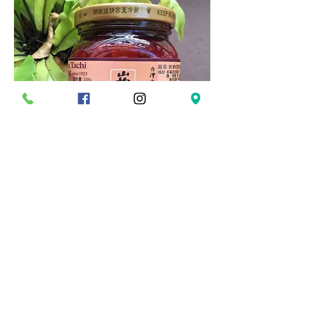
【大房豆干】崁津豆腐乳/紅麴
商品價格：
150元
商品規格：
成分：非基因改造黃豆、水、糙米、砂糖、鹽、辣
椒、檸檬酸、硫酸鈣、食用酒精、品質改良劑-豆腐
用消泡劑(完全氫化棕梠脂、卵磷脂、脂肪酸山梨醇酐
酯、二氧化矽)
規格：內容量：450g
固形量：380g