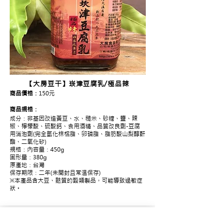
【大房豆干】崁津豆腐乳/極品辣
商品價格：
150元
商品規格：
成分：非基因改造黃豆、水、糙米、砂糖、鹽、辣
椒、檸檬酸、硫酸鈣、食用酒精、品質改良劑-豆腐
用消泡劑(完全氫化棕梠脂、卵磷脂、脂肪酸山梨醇酐
酯、二氧化矽)
規格：內容量：450g
固形量：380g
原產地：台灣
保存期限：二年(未開封且常溫保存)
※本產品含大豆、麩質的穀類製品，可能導致過敏症
狀。