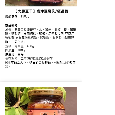
【大房豆干】崁津豆腐乳/極品甜
商品價格：
150元
商品規格：
成分：非基因改造黃豆、水、糙米、砂糖、鹽、檸檬
酸、硫酸鈣、食用酒精、辣椒、品質改良劑-豆腐用
消泡劑(完全氫化棕梠脂、卵磷脂、脂肪酸山梨醇酐
酯、二氧化矽)
規格：內容量：450g
固形量：380g
原產地：台灣
保存期限：二年(未開封且常溫保存)
※本產品含大豆、麩質的穀類製品，可能導致過敏症
狀。