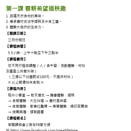
第一課 春耕希望插秧趣
1. 品嚐天然食物的美味。
2. 傳承農村古法手插秧及米食工藝。
3. 體驗大自然的生命力。
​【開課日期】
三月份假日
【課程時間】
5.5小時，上午十點至下午三點半
​【課程費用】
依不同行程做調整／人（含午餐、活動體驗、材料
及園區公共意外險）
（三歲以下幼童酌收100元，不提供材料）
※ 以上報價均未含稅 ※
【課程內容】
稻米小學堂 → 敬天儀式 → 農事體驗：插秧
→ 食育體驗：大灶料理 → 農村風味餐
→ 食育體驗：家傳紅龜粿 → 美學體驗：絹印百寶袋
→ 結業典禮：頒發證書
​【課程報名】
若開課將會公告在FB官方網
站
https://www.facebook.com/greatlifetime