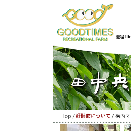
遊程 Itin
Top
/
好時節について
/
構内マ