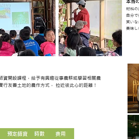
本当
材料の
自分で
笑いな
美味し
師資開設課程，給予有興趣從事農耕或學習相關農
實行友善土地的農作方式， 拉近彼此心的距離！