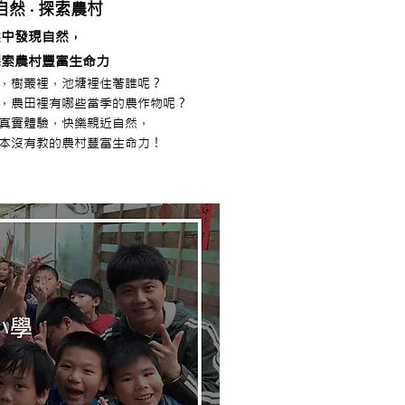
然 ‧ 探索農村
然中發現自然，
探索農村豐富生命力
，樹叢裡，池塘裡住著誰呢？
，農田裡有哪些當季的農作物呢？
真實體驗，快樂親近自然，
本沒有教的農村豐富生命力！