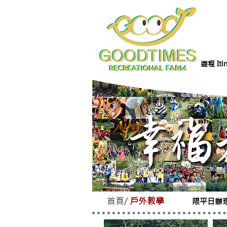
遊程 Itin
首頁
/
戶外教學
限平日辦