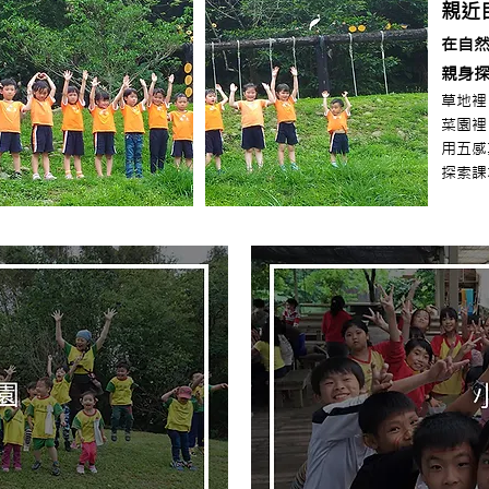
親近自
在自
親身
草地裡
菜園裡
用五感
探索課