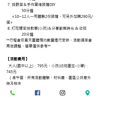
7.
採野菜＆手作窯烤披薩DIY
50分鐘
<10~12人一同體驗2份披薩，可另外加購290元/
個>
8. 打陀螺密技教學(小孩)＆分享歡樂時光 & 收拾
20分鐘
**行程會依當天團體預約數量進行安排，活動順序會
再做調整，簡章僅供參考**
【活動費用】
大人(國中以上)：795元，小孩(幼兒園生-小學)：
745元
（含午餐、所有活動體驗、材料費、園區公共意外
險及稅金
未就學幼童(滿1歲-未滿3歲)酌收120元（不提供DIY
材料）
​ BABY (1歲以下不收費)
​【注意事項】
*活動滿20人成團，未滿20人以20人計費。
*每團依比例配有專業領隊全程親切服務。
​ *活動無提供旁聽服務，不論年紀皆須一同參加。
*活動開始及結束時間可依照各單位作彈性調整。