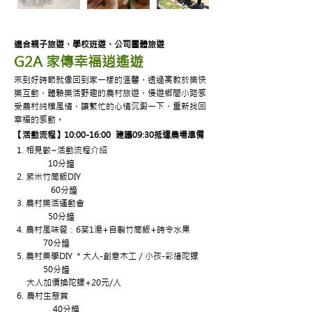
適合親子旅遊、學校班遊、公司團體旅遊
G2A 家傳幸福逍遙遊
來到好時節就像回到家一樣的溫馨，透過寓教於樂快
樂互動，體驗樂活野趣的農村旅遊，慢遊鄉間小路感
受農村純樸風情，讓繁忙的心情沉澱一下，重新找回
幸福的感動。
​【活動流程】10:00-16:00 建議09:30抵達農場準備
1. 相見歡~活動流程介紹
10分鐘
2. 紫米竹筒飯DIY
60分鐘
3. 農村樂活運動會
50分鐘
4. 農村風味餐：6菜1湯+自製竹筒飯+時令水果
70
分鐘
5. 農村美學DIY ＊大人-創意木工／小孩-彩繪陀螺
5
0分鐘
大人加價換陀螺+20元/人
6.
農村生態賞
40分鐘