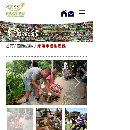
首頁
/
團體旅遊
/
家傳幸福逍遙遊