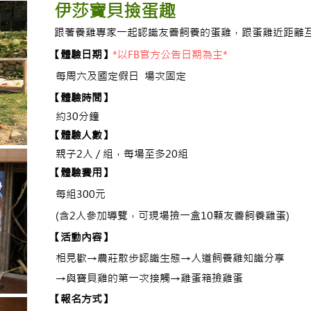
伊莎寶貝撿蛋趣
跟著養雞專家一起認識友善飼養的蛋雞，跟蛋雞近距離互
​【體驗日期】
*以FB官方公告日期為主*
每周六及國定假日 場次固定
【體驗時間】
約30分鐘
​【體驗人數】
親子2人 / 組，每場至多20組
【體驗費用】
每組300元
(含2人參加導覽，可現場撿一盒10顆友善飼養雞蛋)
【活動內容】
相見歡→農莊散步認識生態→人道飼養雞知識分享
→與寶貝雞的第一次接觸→雞蛋箱撿雞蛋
​【報名方式】