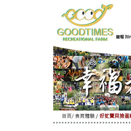
遊程 Itin
首頁
/
食育體驗
/
好虻寶貝撿蛋